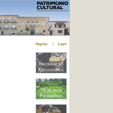
Registo
|
Login
Informação
Geográfica
Pesquisar
Património