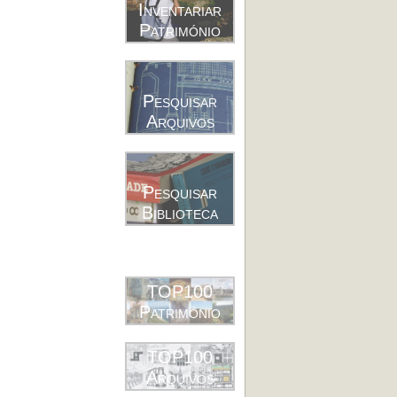
Inventariar
Património
Pesquisar
Arquivos
Pesquisar
Biblioteca
TOP100
Património
TOP100
Arquivos