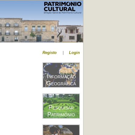
Registo
|
Login
Informação
Geográfica
Pesquisar
Património