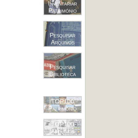
Inventariar
Património
Pesquisar
Arquivos
Pesquisar
Biblioteca
TOP100
Património
TOP100
Arquivos