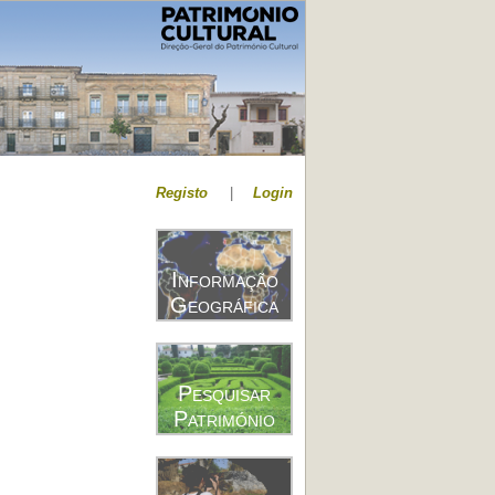
Registo
|
Login
Informação
Geográfica
Pesquisar
Património