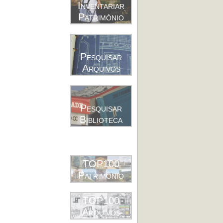
Inventariar
Património
Pesquisar
Arquivos
Pesquisar
Biblioteca
TOP100
Património
TOP100
Arquivos