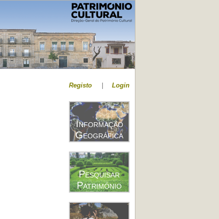
Registo
|
Login
Informação
Geográfica
Pesquisar
Património