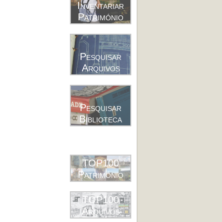
Inventariar
Património
Pesquisar
Arquivos
Pesquisar
Biblioteca
TOP100
Património
TOP100
Arquivos